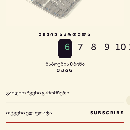
ᲔᲬᲕᲘᲔ ᲡᲐᲠᲗᲣᲚᲡ
6
7
8
9
10
ნაპოვნია
0
ბინა
ᲣᲙᲐᲜ
გახდით ჩვენი გამომწერი
SUBSCRIBE