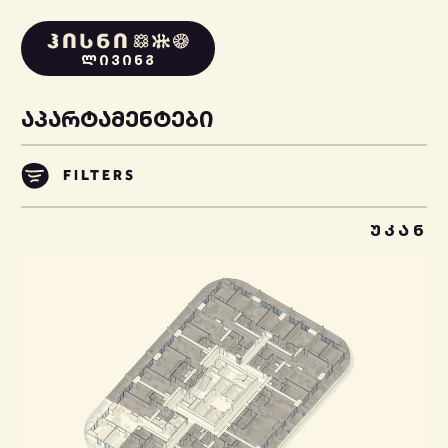
ᲚᲘᲕᲘᲜᲒ
ᲐᲞᲐᲠᲢᲐᲛᲔᲜᲢᲔᲑᲘ
FILTERS
ᲣᲙᲐᲜ