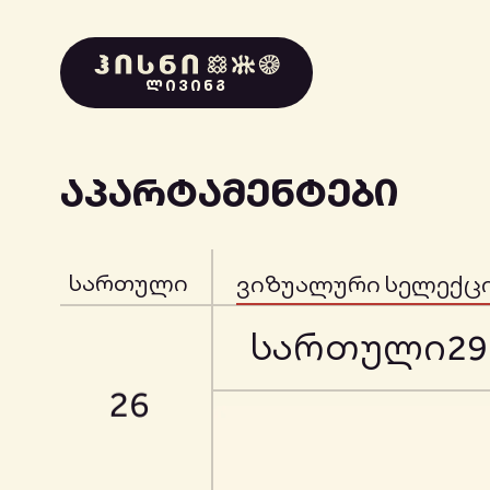
23
ᲚᲘᲕᲘᲜᲒ
24
ᲐᲞᲐᲠᲢᲐᲛᲔᲜᲢᲔᲑᲘ
სართული
ვიზუალური სელექც
25
სართული
29
26