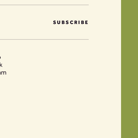
SUBSCRIBE
ა
k
ram