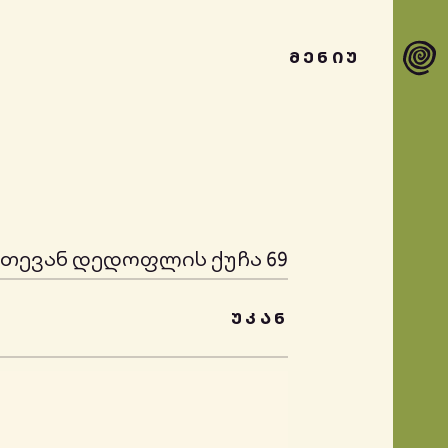
ᲛᲔᲜᲘᲣ
ეთევან დედოფლის ქუჩა 69
ᲣᲙᲐᲜ