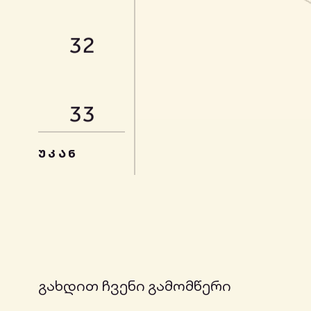
32
33
ᲣᲙᲐᲜ
34
35
გახდით ჩვენი გამომწერი