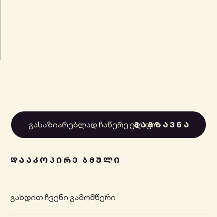
ᲓᲐᲐᲙᲝᲞᲘᲠᲔ ᲑᲛᲣᲚᲘ
გახდით ჩვენი გამომწერი