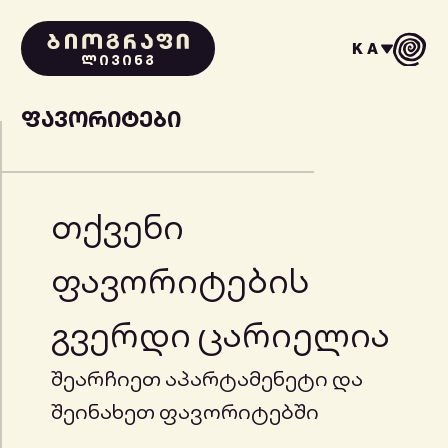
KA
ᲚᲘᲕᲘᲜᲒ
ᲤᲐᲕᲝᲠᲘᲢᲔᲑᲘ
თქვენი
ფავორიტების
გვერდი ცარიელია
შეარჩიეთ აპარტამენეტი და
შეინახეთ ფავორიტებში