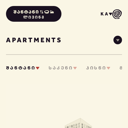
KA
ᲚᲘᲕᲘᲜᲒ
APARTMENTS
ᲨᲐᲜᲢᲐᲜᲘ
ᲡᲐᲙᲔᲜᲘ
ᲰᲘᲡᲜᲘ
ᲛᲐ