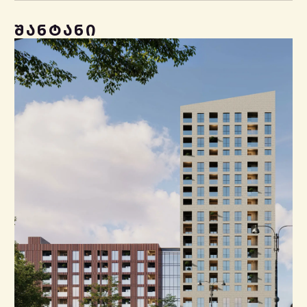
ᲨᲐᲜᲢᲐᲜᲘ