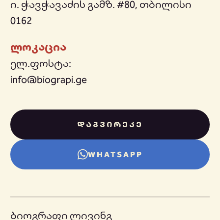
ი. ჭავჭავაძის გამზ. #80, თბილისი
0162
ლოკაცია
ელ.ფოსტა:
info@biograpi.ge
ᲓᲐᲒᲕᲘᲠᲔᲙᲔ
WHATSAPP
ბიოგრაფი ლივინგ