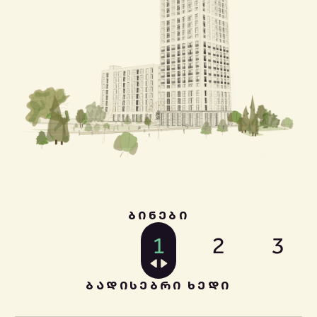
ᲑᲘᲜᲔᲑᲘ
1
2
3
ᲑᲐᲓᲘᲡᲔᲑᲠᲘ ᲮᲔᲓᲘ