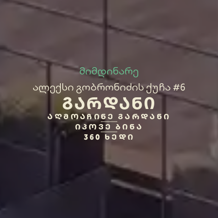
მიმდინარე
ალექსი გობრონიძის ქუჩა #6
ᲒᲐᲠᲓᲐᲜᲘ
ᲐᲦᲛᲝᲐᲩᲘᲜᲔ ᲒᲐᲠᲓᲐᲜᲘ
ᲘᲞᲝᲕᲔ ᲑᲘᲜᲐ
360 ᲮᲔᲓᲘ