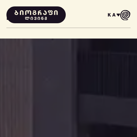
KA
PROJECTS
ᲚᲘᲕᲘᲜᲒ