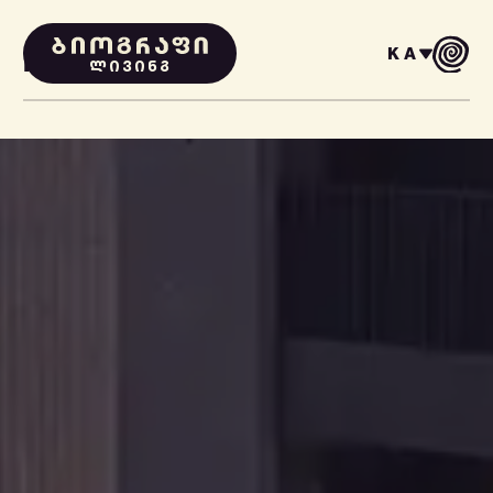
KA
PROJECTS
ᲚᲘᲕᲘᲜᲒ