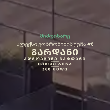
მიმდინარე
ალექსი გობრონიძის ქუჩა #6
ᲒᲐᲠᲓᲐᲜᲘ
ᲐᲦᲛᲝᲐᲩᲘᲜᲔ ᲒᲐᲠᲓᲐᲜᲘ
ᲘᲞᲝᲕᲔ ᲑᲘᲜᲐ
360 ᲮᲔᲓᲘ