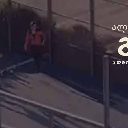
ალ
ᲐᲦᲛ