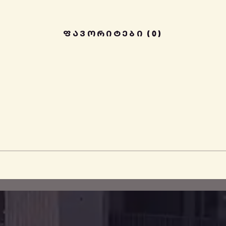
ᲤᲐᲕᲝᲠᲘᲢᲔᲑᲘ (0)