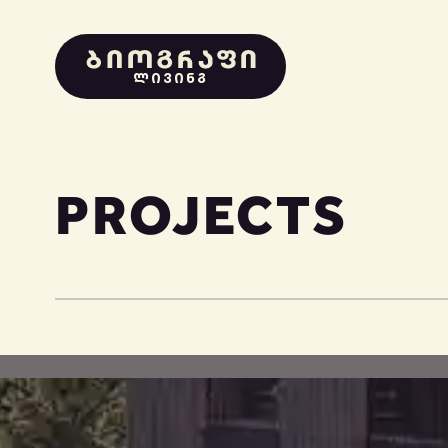
ᲚᲘᲕᲘᲜᲒ
PROJECTS