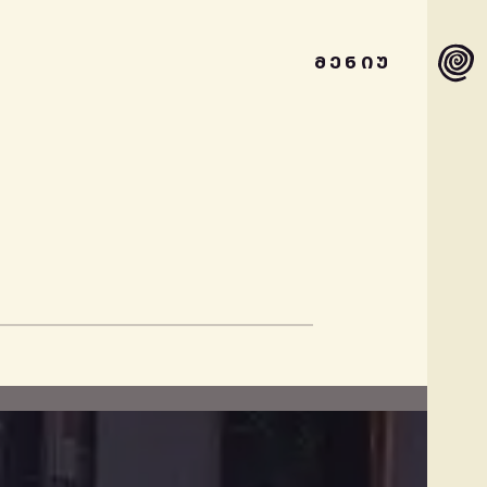
ᲛᲔᲜᲘᲣ