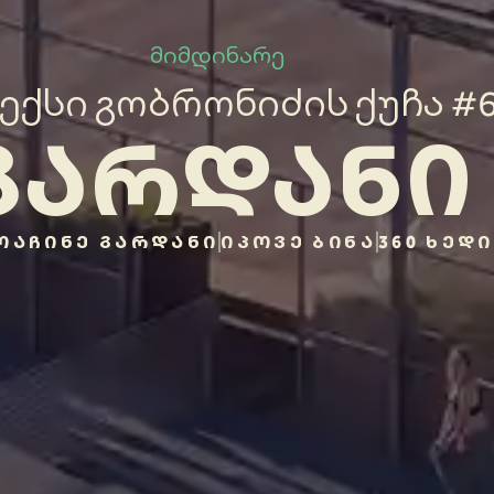
მიმდინარე
ექსი გობრონიძის ქუჩა #
ᲒᲐᲠᲓᲐᲜᲘ
ᲝᲐᲩᲘᲜᲔ ᲒᲐᲠᲓᲐᲜᲘ
ᲘᲞᲝᲕᲔ ᲑᲘᲜᲐ
360 ᲮᲔᲓᲘ