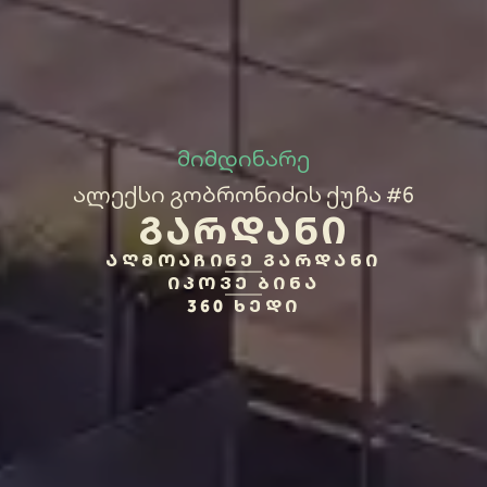
მიმდინარე
ალექსი გობრონიძის ქუჩა #6
ᲒᲐᲠᲓᲐᲜᲘ
ᲐᲦᲛᲝᲐᲩᲘᲜᲔ ᲒᲐᲠᲓᲐᲜᲘ
ᲘᲞᲝᲕᲔ ᲑᲘᲜᲐ
360 ᲮᲔᲓᲘ