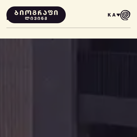
KA
PROJECTS
ᲚᲘᲕᲘᲜᲒ