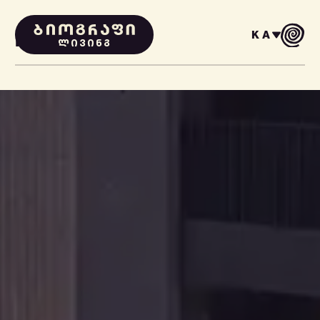
KA
PROJECTS
ᲚᲘᲕᲘᲜᲒ