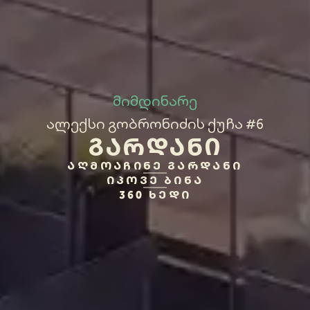
მიმდინარე
ალექსი გობრონიძის ქუჩა #6
ᲒᲐᲠᲓᲐᲜᲘ
ᲐᲦᲛᲝᲐᲩᲘᲜᲔ ᲒᲐᲠᲓᲐᲜᲘ
ᲘᲞᲝᲕᲔ ᲑᲘᲜᲐ
360 ᲮᲔᲓᲘ