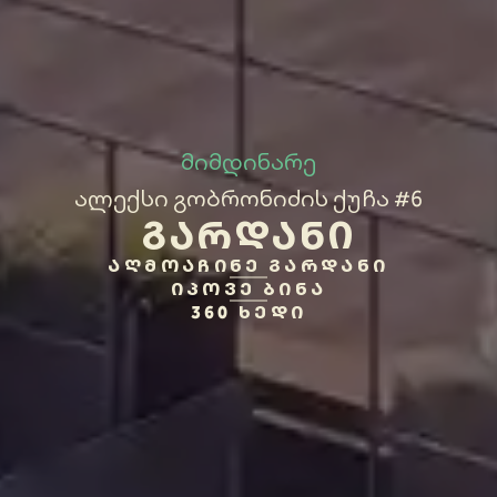
მიმდინარე
ალექსი გობრონიძის ქუჩა #6
ᲒᲐᲠᲓᲐᲜᲘ
ᲐᲦᲛᲝᲐᲩᲘᲜᲔ ᲒᲐᲠᲓᲐᲜᲘ
ᲘᲞᲝᲕᲔ ᲑᲘᲜᲐ
360 ᲮᲔᲓᲘ