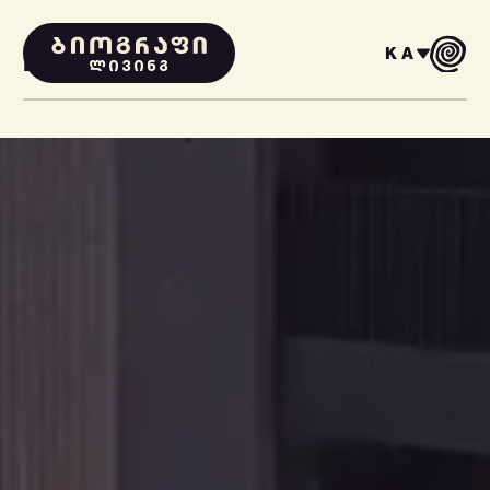
KA
PROJECTS
ᲚᲘᲕᲘᲜᲒ