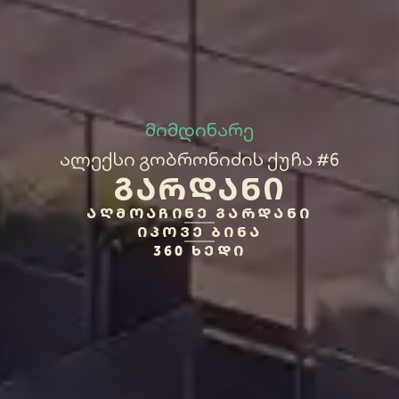
მიმდინარე
ალექსი გობრონიძის ქუჩა #6
ᲒᲐᲠᲓᲐᲜᲘ
ᲐᲦᲛᲝᲐᲩᲘᲜᲔ ᲒᲐᲠᲓᲐᲜᲘ
ᲘᲞᲝᲕᲔ ᲑᲘᲜᲐ
360 ᲮᲔᲓᲘ