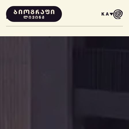
KA
PROJECTS
ᲚᲘᲕᲘᲜᲒ