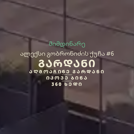
მიმდინარე
ალექსი გობრონიძის ქუჩა #6
ᲒᲐᲠᲓᲐᲜᲘ
ᲐᲦᲛᲝᲐᲩᲘᲜᲔ ᲒᲐᲠᲓᲐᲜᲘ
ᲘᲞᲝᲕᲔ ᲑᲘᲜᲐ
360 ᲮᲔᲓᲘ