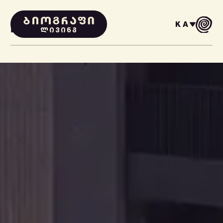
KA
PROJECTS
ᲚᲘᲕᲘᲜᲒ