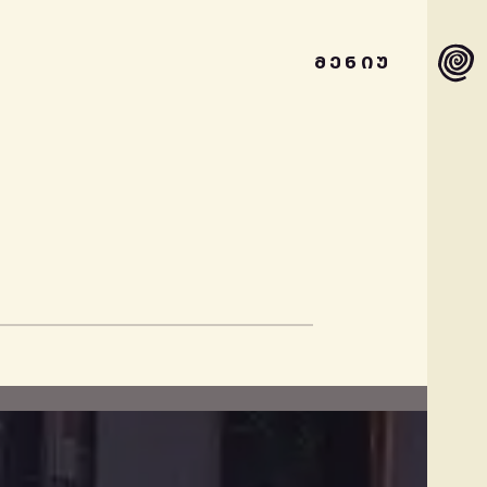
ᲛᲔᲜᲘᲣ