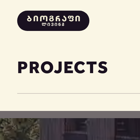
ᲚᲘᲕᲘᲜᲒ
PROJECTS