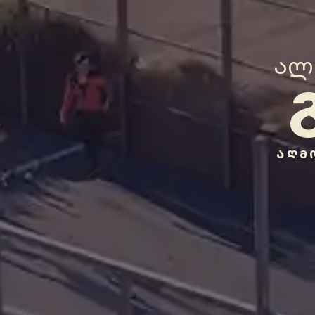
ალ
ᲐᲦᲛ