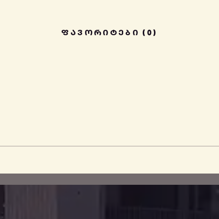
ᲤᲐᲕᲝᲠᲘᲢᲔᲑᲘ (0)