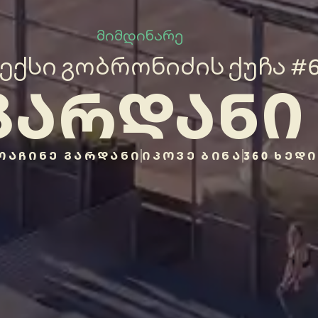
მიმდინარე
ექსი გობრონიძის ქუჩა #
ᲒᲐᲠᲓᲐᲜᲘ
ᲝᲐᲩᲘᲜᲔ ᲒᲐᲠᲓᲐᲜᲘ
ᲘᲞᲝᲕᲔ ᲑᲘᲜᲐ
360 ᲮᲔᲓᲘ