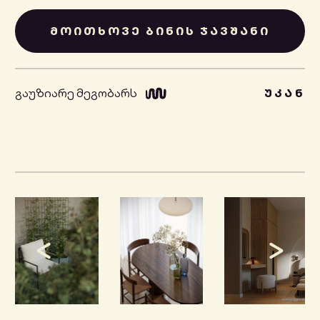
ᲛᲝᲘᲗᲮᲝᲕᲔ ᲑᲘᲜᲘᲡ ᲯᲐᲕᲨᲐᲜᲘ
გაუზიარე მეგობარს
ᲣᲙᲐᲜ