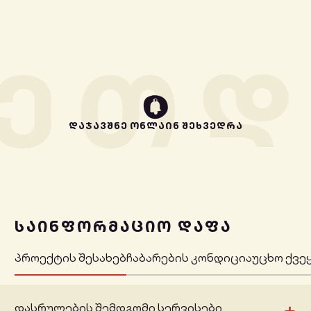
ᲔᲗ
Დ
ᲓᲐᲯᲐᲕᲨᲜᲔ ᲝᲜᲚᲐᲘᲜ ᲨᲔᲮᲕᲔᲓᲠᲐ
ᲡᲐᲘᲜᲤᲝᲠᲛᲐᲪᲘᲝ ᲓᲐᲤᲐ
პროექტის შესახებ
ჩაბარების კონდიცია
უცხო ქვე
+
დასრულების შემდგომი სერვისები