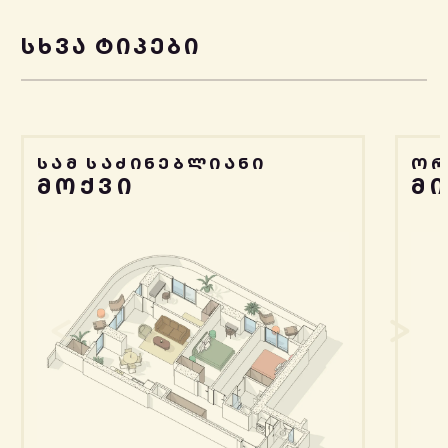
ᲡᲮᲕᲐ ᲢᲘᲞᲔᲑᲘ
ᲡᲐᲛ ᲡᲐᲫᲘᲜᲔᲑᲚᲘᲐᲜᲘ
ᲝᲠ
ᲛᲝᲥᲕᲘ
Მ