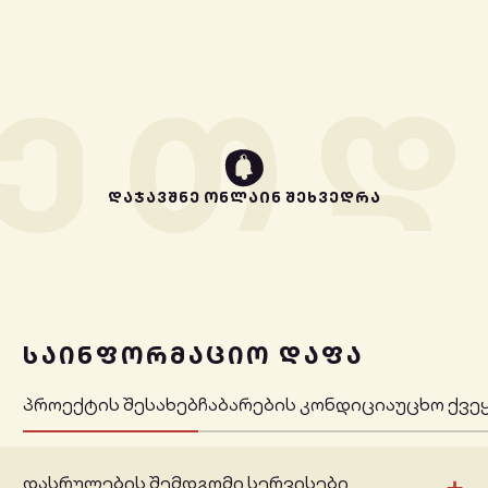
ᲔᲗ
Დ
ᲓᲐᲯᲐᲕᲨᲜᲔ ᲝᲜᲚᲐᲘᲜ ᲨᲔᲮᲕᲔᲓᲠᲐ
ᲡᲐᲘᲜᲤᲝᲠᲛᲐᲪᲘᲝ ᲓᲐᲤᲐ
პროექტის შესახებ
ჩაბარების კონდიცია
უცხო ქვე
+
დასრულების შემდგომი სერვისები