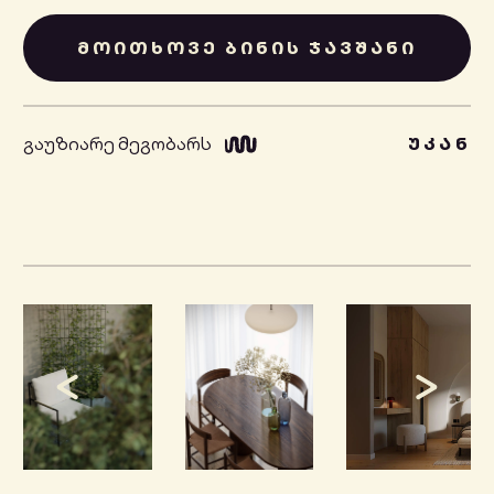
ᲛᲝᲘᲗᲮᲝᲕᲔ ᲑᲘᲜᲘᲡ ᲯᲐᲕᲨᲐᲜᲘ
გაუზიარე მეგობარს
ᲣᲙᲐᲜ