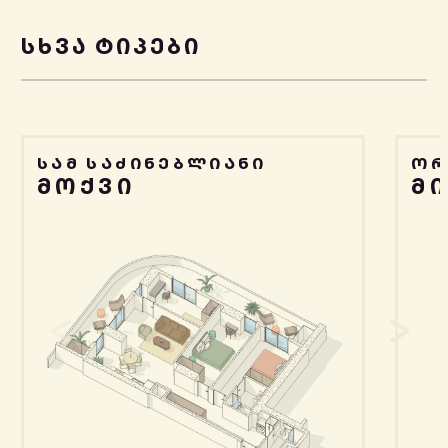
ᲡᲮᲕᲐ ᲢᲘᲞᲔᲑᲘ
ᲡᲐᲛ ᲡᲐᲫᲘᲜᲔᲑᲚᲘᲐᲜᲘ
ᲝᲠ
ᲛᲝᲥᲕᲘ
Მ