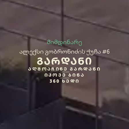
მიმდინარე
ალექსი გობრონიძის ქუჩა #6
ᲒᲐᲠᲓᲐᲜᲘ
ᲐᲦᲛᲝᲐᲩᲘᲜᲔ ᲒᲐᲠᲓᲐᲜᲘ
ᲘᲞᲝᲕᲔ ᲑᲘᲜᲐ
360 ᲮᲔᲓᲘ