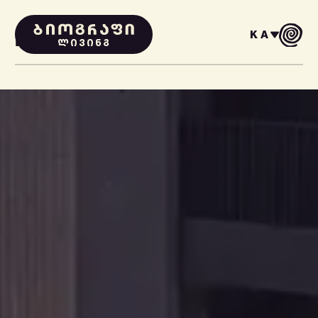
KA
PROJECTS
ᲚᲘᲕᲘᲜᲒ