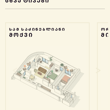
ᲡᲮᲕᲐ ᲢᲘᲞᲔᲑᲘ
ᲡᲐᲛ ᲡᲐᲫᲘᲜᲔᲑᲚᲘᲐᲜᲘ
ᲝᲠ
ᲛᲝᲥᲕᲘ
Მ