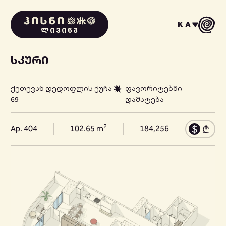
KA
ᲚᲘᲕᲘᲜᲒ
ᲡᲙᲣᲠᲘ
ქეთევან დედოფლის ქუჩა
ფავორიტებში
69
დამატება
2
Ap. 404
102.65 m
184,256