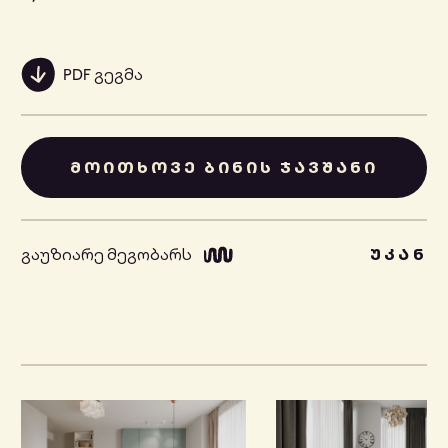
PDF გეგმა
ᲛᲝᲘᲗᲮᲝᲕᲔ ᲑᲘᲜᲘᲡ ᲯᲐᲕᲨᲐᲜᲘ
გაუზიარე მეგობარს
ᲣᲙᲐᲜ