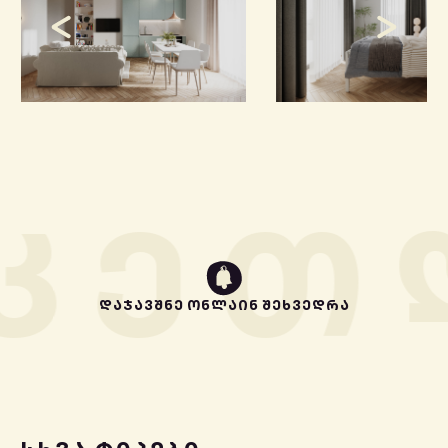
ᲙᲔᲗ
ᲓᲐᲯᲐᲕᲨᲜᲔ ᲝᲜᲚᲐᲘᲜ ᲨᲔᲮᲕᲔᲓᲠᲐ