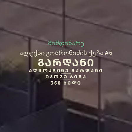
მიმდინარე
ალექსი გობრონიძის ქუჩა #6
ᲒᲐᲠᲓᲐᲜᲘ
ᲐᲦᲛᲝᲐᲩᲘᲜᲔ ᲒᲐᲠᲓᲐᲜᲘ
ᲘᲞᲝᲕᲔ ᲑᲘᲜᲐ
360 ᲮᲔᲓᲘ