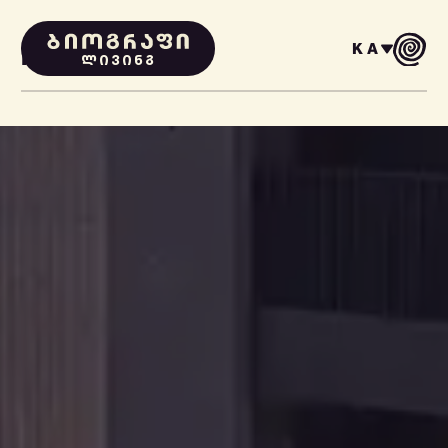
KA
PROJECTS
ᲚᲘᲕᲘᲜᲒ