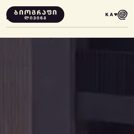
KA
PROJECTS
ᲚᲘᲕᲘᲜᲒ