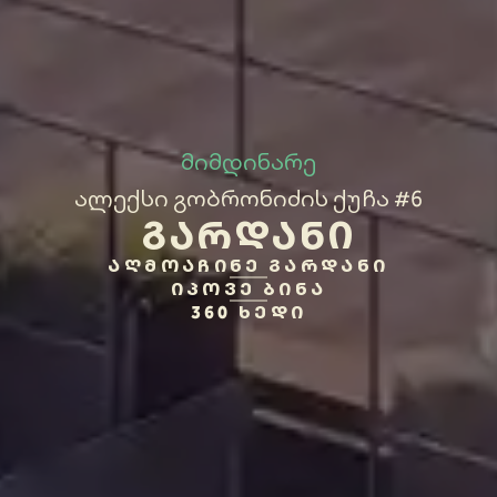
მიმდინარე
ალექსი გობრონიძის ქუჩა #6
ᲒᲐᲠᲓᲐᲜᲘ
ᲐᲦᲛᲝᲐᲩᲘᲜᲔ ᲒᲐᲠᲓᲐᲜᲘ
ᲘᲞᲝᲕᲔ ᲑᲘᲜᲐ
360 ᲮᲔᲓᲘ